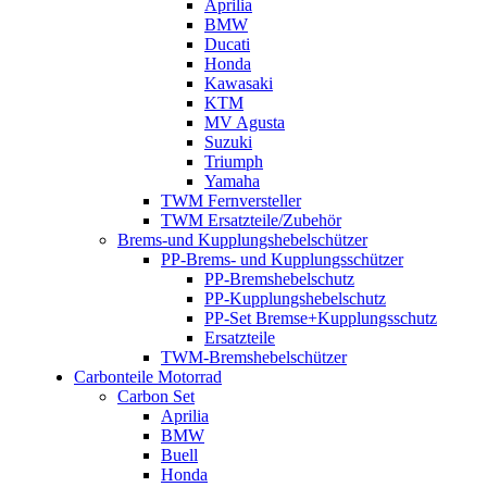
Aprilia
BMW
Ducati
Honda
Kawasaki
KTM
MV Agusta
Suzuki
Triumph
Yamaha
TWM Fernversteller
TWM Ersatzteile/Zubehör
Brems-und Kupplungshebelschützer
PP-Brems- und Kupplungsschützer
PP-Bremshebelschutz
PP-Kupplungshebelschutz
PP-Set Bremse+Kupplungsschutz
Ersatzteile
TWM-Bremshebelschützer
Carbonteile Motorrad
Carbon Set
Aprilia
BMW
Buell
Honda