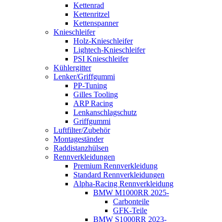
Kettenrad
Kettenritzel
Kettenspanner
Knieschleifer
Holz-Knieschleifer
Lightech-Knieschleifer
PSI Knieschleifer
Kühlergitter
Lenker/Griffgummi
PP-Tuning
Gilles Tooling
ARP Racing
Lenkanschlagschutz
Griffgummi
Luftfilter/Zubehör
Montageständer
Raddistanzhülsen
Rennverkleidungen
Premium Rennverkleidung
Standard Rennverkleidungen
Alpha-Racing Rennverkleidung
BMW M1000RR 2025-
Carbonteile
GFK-Teile
BMW S1000RR 2023-