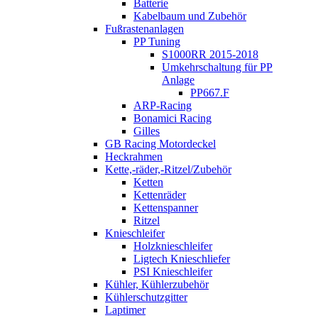
Batterie
Kabelbaum und Zubehör
Fußrastenanlagen
PP Tuning
S1000RR 2015-2018
Umkehrschaltung für PP
Anlage
PP667.F
ARP-Racing
Bonamici Racing
Gilles
GB Racing Motordeckel
Heckrahmen
Kette,-räder,-Ritzel/Zubehör
Ketten
Kettenräder
Kettenspanner
Ritzel
Knieschleifer
Holzknieschleifer
Ligtech Knieschliefer
PSI Knieschleifer
Kühler, Kühlerzubehör
Kühlerschutzgitter
Laptimer