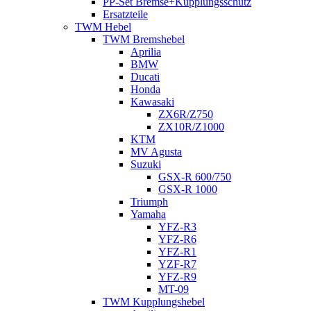
PP-Set Bremse+Kupplungsschutz
Ersatzteile
TWM Hebel
TWM Bremshebel
Aprilia
BMW
Ducati
Honda
Kawasaki
ZX6R/Z750
ZX10R/Z1000
KTM
MV Agusta
Suzuki
GSX-R 600/750
GSX-R 1000
Triumph
Yamaha
YFZ-R3
YFZ-R6
YFZ-R1
YZF-R7
YFZ-R9
MT-09
TWM Kupplungshebel