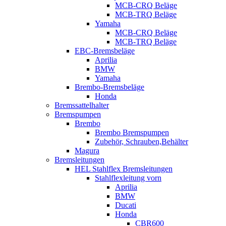
MCB-CRQ Beläge
MCB-TRQ Beläge
Yamaha
MCB-CRQ Beläge
MCB-TRQ Beläge
EBC-Bremsbeläge
Aprilia
BMW
Yamaha
Brembo-Bremsbeläge
Honda
Bremssattelhalter
Bremspumpen
Brembo
Brembo Bremspumpen
Zubehör, Schrauben,Behälter
Magura
Bremsleitungen
HEL Stahlflex Bremsleitungen
Stahlflexleitung vorn
Aprilia
BMW
Ducati
Honda
CBR600