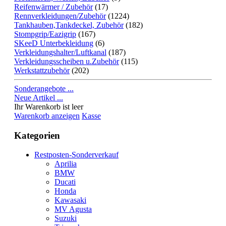
Reifenwärmer / Zubehör
(17)
Rennverkleidungen/Zubehör
(1224)
Tankhauben,Tankdeckel, Zubehör
(182)
Stompgrip/Eazigrip
(167)
SKeeD Unterbekleidung
(6)
Verkleidungshalter/Luftkanal
(187)
Verkleidungsscheiben u.Zubehör
(115)
Werkstattzubehör
(202)
Sonderangebote ...
Neue Artikel ...
Ihr Warenkorb ist leer
Warenkorb anzeigen
Kasse
Kategorien
Restposten-Sonderverkauf
Aprilia
BMW
Ducati
Honda
Kawasaki
MV Agusta
Suzuki