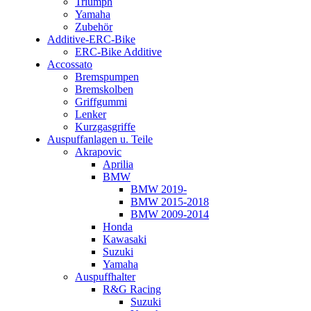
Triumph
Yamaha
Zubehör
Additive-ERC-Bike
ERC-Bike Additive
Accossato
Bremspumpen
Bremskolben
Griffgummi
Lenker
Kurzgasgriffe
Auspuffanlagen u. Teile
Akrapovic
Aprilia
BMW
BMW 2019-
BMW 2015-2018
BMW 2009-2014
Honda
Kawasaki
Suzuki
Yamaha
Auspuffhalter
R&G Racing
Suzuki