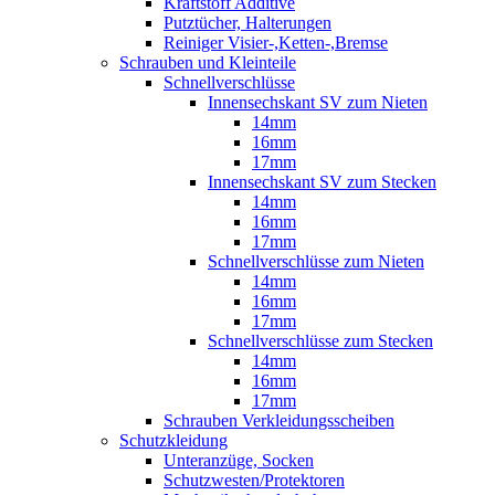
Kraftstoff Additive
Putztücher, Halterungen
Reiniger Visier-,Ketten-,Bremse
Schrauben und Kleinteile
Schnellverschlüsse
Innensechskant SV zum Nieten
14mm
16mm
17mm
Innensechskant SV zum Stecken
14mm
16mm
17mm
Schnellverschlüsse zum Nieten
14mm
16mm
17mm
Schnellverschlüsse zum Stecken
14mm
16mm
17mm
Schrauben Verkleidungsscheiben
Schutzkleidung
Unteranzüge, Socken
Schutzwesten/Protektoren