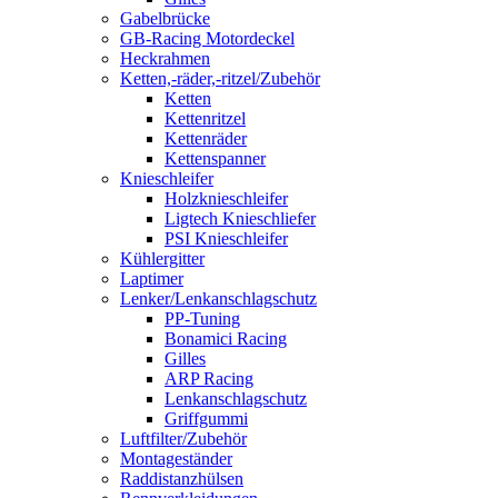
Gabelbrücke
GB-Racing Motordeckel
Heckrahmen
Ketten,-räder,-ritzel/Zubehör
Ketten
Kettenritzel
Kettenräder
Kettenspanner
Knieschleifer
Holzknieschleifer
Ligtech Knieschliefer
PSI Knieschleifer
Kühlergitter
Laptimer
Lenker/Lenkanschlagschutz
PP-Tuning
Bonamici Racing
Gilles
ARP Racing
Lenkanschlagschutz
Griffgummi
Luftfilter/Zubehör
Montageständer
Raddistanzhülsen