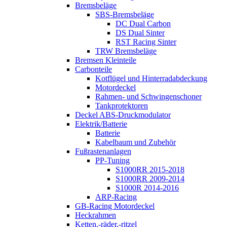
Bremsbeläge
SBS-Bremsbeläge
DC Dual Carbon
DS Dual Sinter
RST Racing Sinter
TRW Bremsbeläge
Bremsen Kleinteile
Carbonteile
Kotflügel und Hinterradabdeckung
Motordeckel
Rahmen- und Schwingenschoner
Tankprotektoren
Deckel ABS-Druckmodulator
Elektrik/Batterie
Batterie
Kabelbaum und Zubehör
Fußrastenanlagen
PP-Tuning
S1000RR 2015-2018
S1000RR 2009-2014
S1000R 2014-2016
ARP-Racing
GB-Racing Motordeckel
Heckrahmen
Ketten,-räder,-ritzel