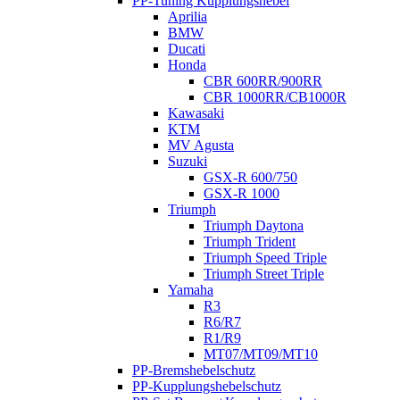
PP-Tuning Kupplungshebel
Aprilia
BMW
Ducati
Honda
CBR 600RR/900RR
CBR 1000RR/CB1000R
Kawasaki
KTM
MV Agusta
Suzuki
GSX-R 600/750
GSX-R 1000
Triumph
Triumph Daytona
Triumph Trident
Triumph Speed Triple
Triumph Street Triple
Yamaha
R3
R6/R7
R1/R9
MT07/MT09/MT10
PP-Bremshebelschutz
PP-Kupplungshebelschutz