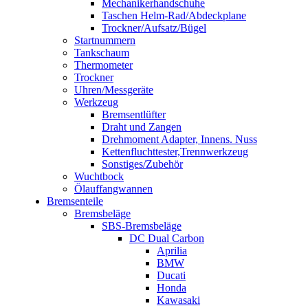
Mechanikerhandschuhe
Taschen Helm-Rad/Abdeckplane
Trockner/Aufsatz/Bügel
Startnummern
Tankschaum
Thermometer
Trockner
Uhren/Messgeräte
Werkzeug
Bremsentlüfter
Draht und Zangen
Drehmoment Adapter, Innens. Nuss
Kettenfluchttester,Trennwerkzeug
Sonstiges/Zubehör
Wuchtbock
Ölauffangwannen
Bremsenteile
Bremsbeläge
SBS-Bremsbeläge
DC Dual Carbon
Aprilia
BMW
Ducati
Honda
Kawasaki