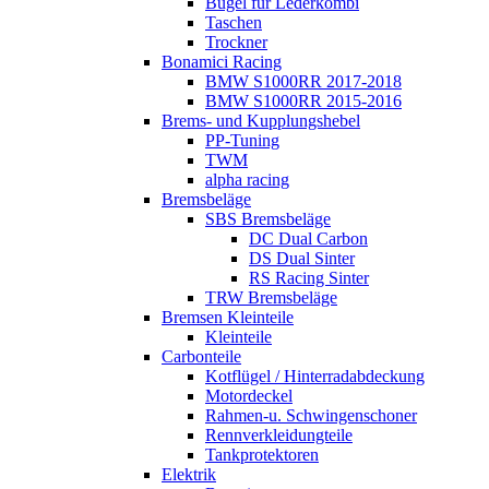
Bügel für Lederkombi
Taschen
Trockner
Bonamici Racing
BMW S1000RR 2017-2018
BMW S1000RR 2015-2016
Brems- und Kupplungshebel
PP-Tuning
TWM
alpha racing
Bremsbeläge
SBS Bremsbeläge
DC Dual Carbon
DS Dual Sinter
RS Racing Sinter
TRW Bremsbeläge
Bremsen Kleinteile
Kleinteile
Carbonteile
Kotflügel / Hinterradabdeckung
Motordeckel
Rahmen-u. Schwingenschoner
Rennverkleidungteile
Tankprotektoren
Elektrik