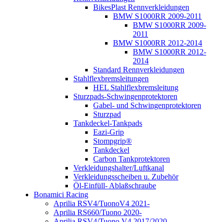
BikesPlast Rennverkleidungen
BMW S1000RR 2009-2011
BMW S1000RR 2009-
2011
BMW S1000RR 2012-2014
BMW S1000RR 2012-
2014
Standard Rennverkleidungen
Stahlflexbremsleitungen
HEL Stahlflexbremsleitung
Sturzpads-Schwingenprotektoren
Gabel- und Schwingenprotektoren
Sturzpad
Tankdeckel-Tankpads
Eazi-Grip
Stompgrip®
Tankdeckel
Carbon Tankprotektoren
Verkleidungshalter/Luftkanal
Verkleidungsscheiben u. Zubehör
Öl-Einfüll- Ablaßschraube
Bonamici Racing
Aprilia RSV4/TuonoV4 2021-
Aprilia RS660/Tuono 2020-
Aprilia RSV4/Tuono V4 2017/2020