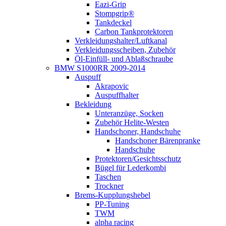
Eazi-Grip
Stompgrip®
Tankdeckel
Carbon Tankprotektoren
Verkleidungshalter/Luftkanal
Verkleidungsscheiben, Zubehör
Öl-Einfüll- und Ablaßschraube
BMW S1000RR 2009-2014
Auspuff
Akrapovic
Auspuffhalter
Bekleidung
Unteranzüge, Socken
Zubehör Helite-Westen
Handschoner, Handschuhe
Handschoner Bärenpranke
Handschuhe
Protektoren/Gesichtsschutz
Bügel für Lederkombi
Taschen
Trockner
Brems-Kupplungshebel
PP-Tuning
TWM
alpha racing