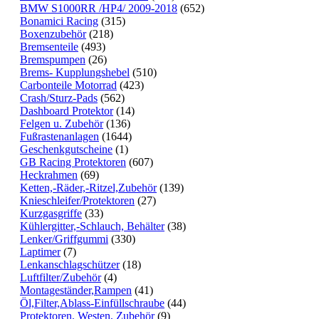
BMW S1000RR /HP4/ 2009-2018
(652)
Bonamici Racing
(315)
Boxenzubehör
(218)
Bremsenteile
(493)
Bremspumpen
(26)
Brems- Kupplungshebel
(510)
Carbonteile Motorrad
(423)
Crash/Sturz-Pads
(562)
Dashboard Protektor
(14)
Felgen u. Zubehör
(136)
Fußrastenanlagen
(1644)
Geschenkgutscheine
(1)
GB Racing Protektoren
(607)
Heckrahmen
(69)
Ketten,-Räder,-Ritzel,Zubehör
(139)
Knieschleifer/Protektoren
(27)
Kurzgasgriffe
(33)
Kühlergitter,-Schlauch, Behälter
(38)
Lenker/Griffgummi
(330)
Laptimer
(7)
Lenkanschlagschützer
(18)
Luftfilter/Zubehör
(4)
Montageständer,Rampen
(41)
Öl,Filter,Ablass-Einfüllschraube
(44)
Protektoren, Westen, Zubehör
(9)