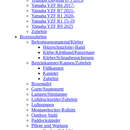
Triumph Daytona 675 2013-
Yamaha YZF R6 2017-
Yamaha YZF R7 2021-
Yamaha YZF R1 2020-
Yamaha YZF R1 15-19
Yamaha YZF R9 2025
Zubehör
Boxenzubehör
Befestigungsmaterial/Kleber
Hitzeschutzfolie/-Band
Klebe-Klettband/Panzertape
Kleber/Schraubensicherung
Benzinkanister/Kannen/Zubehör
Füllkannen
Kanister
Zubehör
Boxentafel
Gurte/Spanngurte
Lampen/Stirnlampe
Luftdruckprüfer/Zubehör
Luftpumpen
Montagehocker-Rollsitz
Outdoor Stuhl
Paddockständer
Pflege und Wartung