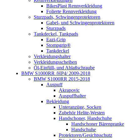
Rennverkleidungen
BikesPlast Rennverkleidung
Folierte Rennverkleidung
Sturzpads, Schwingenprotektoren
Gabel- und Schwingenprotektoren
Sturzpads
Tankdeckel, Tankpads
Eazi-Grip
Stompgrip®
Tankdeckel
Verkleidungshalter
Verkleidungsscheiben
Öl-Einfüll- und Ablaßschraube
BMW S1000RR /HP4/ 2009-2018
BMW S1000RR 2015-2018
Auspuff
Akrapovic
Auspuffhalter
Bekleidung
Unteranzüge, Socken
Zubehör Helite-Westen
Handschoner, Handschuhe
Handschoner Bärenpranke
Handschuhe
Protektoren/Gesichtsschutz