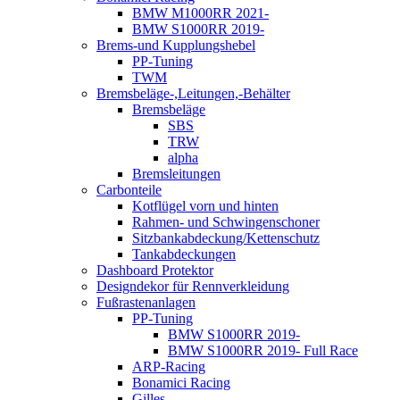
BMW M1000RR 2021-
BMW S1000RR 2019-
Brems-und Kupplungshebel
PP-Tuning
TWM
Bremsbeläge-,Leitungen,-Behälter
Bremsbeläge
SBS
TRW
alpha
Bremsleitungen
Carbonteile
Kotflügel vorn und hinten
Rahmen- und Schwingenschoner
Sitzbankabdeckung/Kettenschutz
Tankabdeckungen
Dashboard Protektor
Designdekor für Rennverkleidung
Fußrastenanlagen
PP-Tuning
BMW S1000RR 2019-
BMW S1000RR 2019- Full Race
ARP-Racing
Bonamici Racing
Gilles