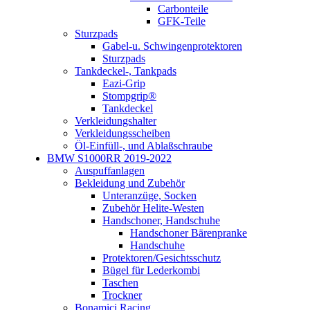
Carbonteile
GFK-Teile
Sturzpads
Gabel-u. Schwingenprotektoren
Sturzpads
Tankdeckel-, Tankpads
Eazi-Grip
Stompgrip®
Tankdeckel
Verkleidungshalter
Verkleidungsscheiben
Öl-Einfüll-, und Ablaßschraube
BMW S1000RR 2019-2022
Auspuffanlagen
Bekleidung und Zubehör
Unteranzüge, Socken
Zubehör Helite-Westen
Handschoner, Handschuhe
Handschoner Bärenpranke
Handschuhe
Protektoren/Gesichtsschutz
Bügel für Lederkombi
Taschen
Trockner
Bonamici Racing