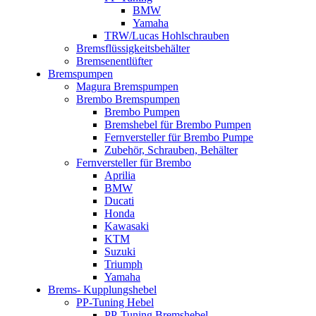
BMW
Yamaha
TRW/Lucas Hohlschrauben
Bremsflüssigkeitsbehälter
Bremsenentlüfter
Bremspumpen
Magura Bremspumpen
Brembo Bremspumpen
Brembo Pumpen
Bremshebel für Brembo Pumpen
Fernversteller für Brembo Pumpe
Zubehör, Schrauben, Behälter
Fernversteller für Brembo
Aprilia
BMW
Ducati
Honda
Kawasaki
KTM
Suzuki
Triumph
Yamaha
Brems- Kupplungshebel
PP-Tuning Hebel
PP-Tuning Bremshebel