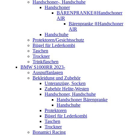
Handschoner-, Handschuhe
Handschoner
BÄRENPRANKE®Handschoner
AIR
Bärenpranke ®Handschoner
AIR
Handschuhe
Protektoren/Gesichtsschutz
Bügel für Lederkombi
Taschen
Trockner
Trinkflaschen
BMW S1000RR 2023-
Auspuffanlagen
Bekleidung und Zubehör
Unteranzüge, Socken
Zubehör Helite-Westen
Handschoner, Handschuhe
Handschoner Bärenpranke
Handschuhe
Protektoren
Bügel für Lederkombi
Taschen
Trockner
Bonamici Racing