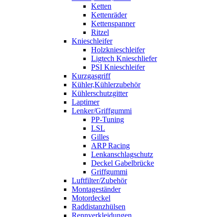
Ketten
Kettenräder
Kettenspanner
Ritzel
Knieschleifer
Holzknieschleifer
Ligtech Knieschliefer
PSI Knieschleifer
Kurzgasgriff
Kühler,Kühlerzubehör
Kühlerschutzgitter
Laptimer
Lenker/Griffgummi
PP-Tuning
LSL
Gilles
ARP Racing
Lenkanschlagschutz
Deckel Gabelbrücke
Griffgummi
Luftfilter/Zubehör
Montageständer
Motordeckel
Raddistanzhülsen
Rennverkleidungen