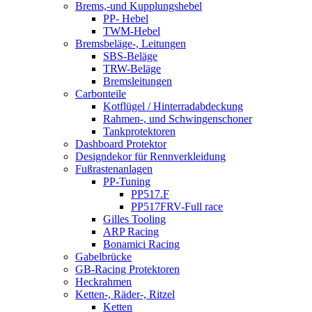
Brems,-und Kupplungshebel
PP- Hebel
TWM-Hebel
Bremsbeläge-, Leitungen
SBS-Beläge
TRW-Beläge
Bremsleitungen
Carbonteile
Kotflügel / Hinterradabdeckung
Rahmen-, und Schwingenschoner
Tankprotektoren
Dashboard Protektor
Designdekor für Rennverkleidung
Fußrastenanlagen
PP-Tuning
PP517.F
PP517FRV-Full race
Gilles Tooling
ARP Racing
Bonamici Racing
Gabelbrücke
GB-Racing Protektoren
Heckrahmen
Ketten-, Räder-, Ritzel
Ketten