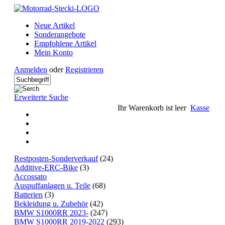
Neue Artikel
Sonderangebote
Empfohlene Artikel
Mein Konto
Anmelden
oder
Registrieren
Erweiterte Suche
Ihr Warenkorb ist leer
Kasse
Restposten-Sonderverkauf
(24)
Additive-ERC-Bike
(3)
Accossato
Auspuffanlagen u. Teile
(68)
Batterien
(3)
Bekleidung u. Zubehör
(42)
BMW S1000RR 2023-
(247)
BMW S1000RR 2019-2022
(293)