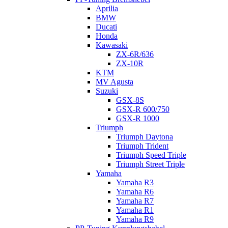
Aprilia
BMW
Ducati
Honda
Kawasaki
ZX-6R/636
ZX-10R
KTM
MV Agusta
Suzuki
GSX-8S
GSX-R 600/750
GSX-R 1000
Triumph
Triumph Daytona
Triumph Trident
Triumph Speed Triple
Triumph Street Triple
Yamaha
Yamaha R3
Yamaha R6
Yamaha R7
Yamaha R1
Yamaha R9