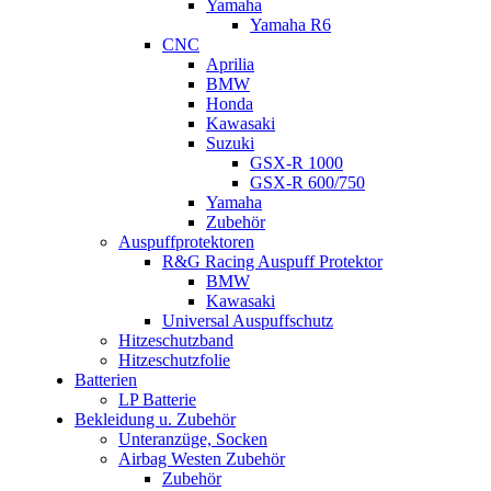
Yamaha
Yamaha R6
CNC
Aprilia
BMW
Honda
Kawasaki
Suzuki
GSX-R 1000
GSX-R 600/750
Yamaha
Zubehör
Auspuffprotektoren
R&G Racing Auspuff Protektor
BMW
Kawasaki
Universal Auspuffschutz
Hitzeschutzband
Hitzeschutzfolie
Batterien
LP Batterie
Bekleidung u. Zubehör
Unteranzüge, Socken
Airbag Westen Zubehör
Zubehör