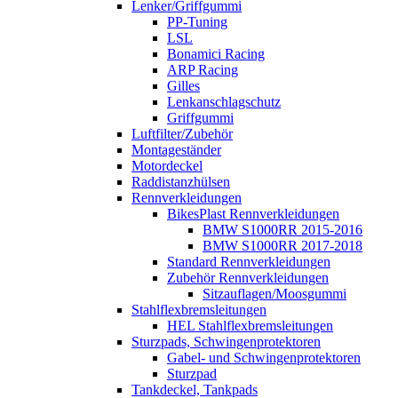
Lenker/Griffgummi
PP-Tuning
LSL
Bonamici Racing
ARP Racing
Gilles
Lenkanschlagschutz
Griffgummi
Luftfilter/Zubehör
Montageständer
Motordeckel
Raddistanzhülsen
Rennverkleidungen
BikesPlast Rennverkleidungen
BMW S1000RR 2015-2016
BMW S1000RR 2017-2018
Standard Rennverkleidungen
Zubehör Rennverkleidungen
Sitzauflagen/Moosgummi
Stahlflexbremsleitungen
HEL Stahlflexbremsleitungen
Sturzpads, Schwingenprotektoren
Gabel- und Schwingenprotektoren
Sturzpad
Tankdeckel, Tankpads